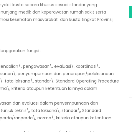
kit kusta secara khusus sesuai standar yang
enunjang medik dan keperawatan rumah sakit serta
si kesehatan masyarakat dan kusta tingkat Provinsi;
nggarakan fungsi :
endalian\, pengawasan\, evaluasi\, koordinasi\,
nyusunan\, penyempurnaan dan penerapan/pelaksanaan
, tata laksana\, standar\, Standard Operating Procedure
rma\, kriteria ataupun ketentuan lainnya dalam
awasan dan evaluasi dalam penyempurnaan dan
njuk teknis\, tata laksana\, standar\, Standard
, perda/ranperda\, norma\, kriteria ataupun ketentuan