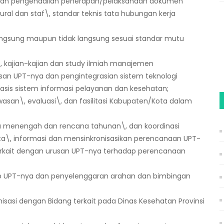
an pengendalian penerapan/pelaksanaan dokumen
tural dan staf\, standar teknis tata hubungan kerja
angsung maupun tidak langsung sesuai standar mutu
, kajian-kajian dan study ilmiah manajemen
san UPT-nya dan pengintegrasian sistem teknologi
sis sistem informasi pelayanan dan kesehatan;
san\, evaluasi\, dan fasilitasi Kabupaten/Kota dalam
 menengah dan rencana tahunan\, dan koordinasi
a\, informasi dan mensinkronisasikan perencanaan UPT-
rkait dengan urusan UPT-nya terhadap perencanaan
p UPT-nya dan penyelenggaran arahan dan bimbingan
nisasi dengan Bidang terkait pada Dinas Kesehatan Provinsi