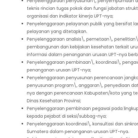
Penyelenggaraan penyusunan\, penyempurnaan d
teknis rincian tugas pokok dan fungsi jabatan struk
organisasi dan indikator kinerja UPT-nya;
Penyelenggaraan pelayanan publik yang bersifat l
pelayanan yang ditetapkan.
Penyelenggaraan analisis\, pemetaan\, penelitian\
pembangunan dan kebijakan kesehatan terkait uru
informasi dalam penanganan urusan UPT-nya berba
Penyelenggaraan pembinaan\, koordinasi\, pengawa
penanganan urusan UPT-nya;
Penyelenggaraan penyusunan perencanaan jangka
penyusunan program\, anggaran\, penyediaan dat
nya dengan perencanaan Kabupaten/kota yang te
Dinas Kesehatan Provinsi;
Penyelenggaraan pembinaan pegawai pada lingku
kepada pejabat di seksi/subbag-nya;
Penyelenggaraan koordinasi\, konsultasi dan sinkro
Sumatera dalam penanganan urusan UPT-nya.