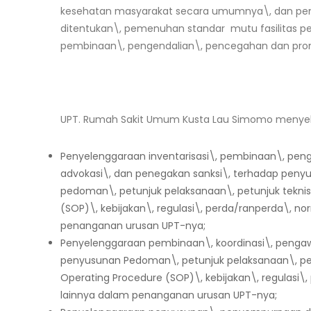
kesehatan masyarakat secara umumnya\, dan penya
ditentukan\, pemenuhan standar mutu fasilitas p
pembinaan\, pengendalian\, pencegahan dan promo
UPT. Rumah Sakit Umum Kusta Lau Simomo menyele
Penyelenggaraan inventarisasi\, pembinaan\, peng
advokasi\, dan penegakan sanksi\, terhadap pe
pedoman\, petunjuk pelaksanaan\, petunjuk teknis\
(SOP)\, kebijakan\, regulasi\, perda/ranperda\, no
penanganan urusan UPT-nya;
Penyelenggaraan pembinaan\, koordinasi\, peng
penyusunan Pedoman\, petunjuk pelaksanaan\, petu
Operating Procedure (SOP)\, kebijakan\, regulasi\
lainnya dalam penanganan urusan UPT-nya;