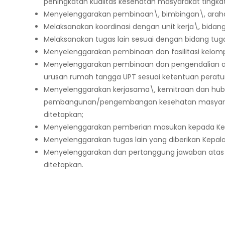
peningkatan kualitas kesehatan masyarakat tingkat 
Menyelenggarakan pembinaan\, bimbingan\, arahan
Melaksanakan koordinasi dengan unit kerja\, bidang
Melaksanakan tugas lain sesuai dengan bidang tug
Menyelenggarakan pembinaan dan fasilitasi kelomp
Menyelenggarakan pembinaan dan pengendalian ad
urusan rumah tangga UPT sesuai ketentuan peratu
Menyelenggarakan kerjasama\, kemitraan dan hu
pembangunan/pengembangan kesehatan masyarakat
ditetapkan;
Menyelenggarakan pemberian masukan kepada Kepa
Menyelenggarakan tugas lain yang diberikan Kepala
Menyelenggarakan dan pertanggung jawaban atas 
ditetapkan.