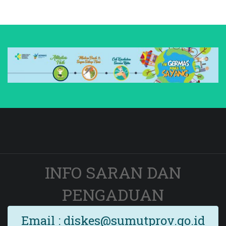
INFO SARAN DAN
PENGADUAN
Email : diskes@sumutprov.go.id