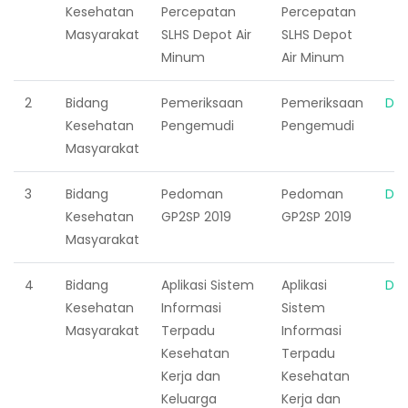
Kesehatan
Percepatan
Percepatan
Masyarakat
SLHS Depot Air
SLHS Depot
Minum
Air Minum
2
Bidang
Pemeriksaan
Pemeriksaan
Do
Kesehatan
Pengemudi
Pengemudi
Masyarakat
3
Bidang
Pedoman
Pedoman
Do
Kesehatan
GP2SP 2019
GP2SP 2019
Masyarakat
4
Bidang
Aplikasi Sistem
Aplikasi
Do
Kesehatan
Informasi
Sistem
Masyarakat
Terpadu
Informasi
Kesehatan
Terpadu
Kerja dan
Kesehatan
Keluarga
Kerja dan