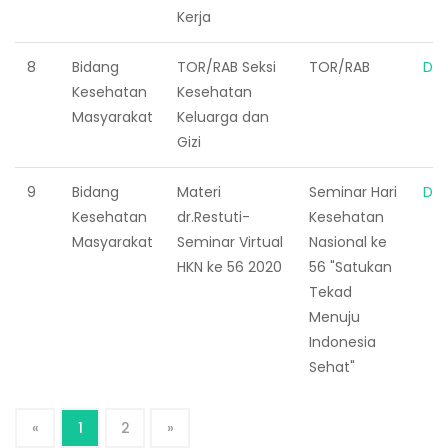
Kerja
8
Bidang
TOR/RAB Seksi
TOR/RAB
Do
Kesehatan
Kesehatan
Masyarakat
Keluarga dan
Gizi
9
Bidang
Materi
Seminar Hari
Do
Kesehatan
dr.Restuti-
Kesehatan
Masyarakat
Seminar Virtual
Nasional ke
HKN ke 56 2020
56 "Satukan
Tekad
Menuju
Indonesia
Sehat"
«
1
2
»