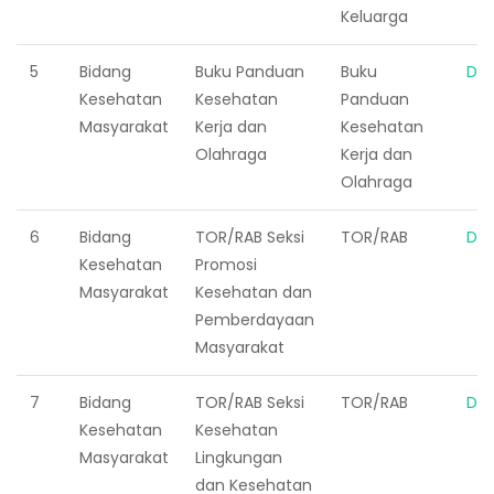
Keluarga
5
Bidang
Buku Panduan
Buku
Do
Kesehatan
Kesehatan
Panduan
Masyarakat
Kerja dan
Kesehatan
Olahraga
Kerja dan
Olahraga
6
Bidang
TOR/RAB Seksi
TOR/RAB
Do
Kesehatan
Promosi
Masyarakat
Kesehatan dan
Pemberdayaan
Masyarakat
7
Bidang
TOR/RAB Seksi
TOR/RAB
Do
Kesehatan
Kesehatan
Masyarakat
Lingkungan
dan Kesehatan