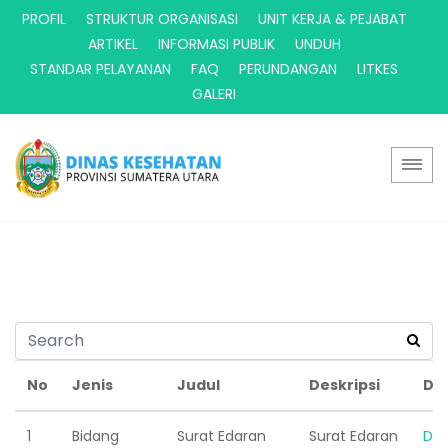
PROFIL
STRUKTUR ORGANISASI
UNIT KERJA & PEJABAT
ARTIKEL
INFORMASI PUBLIK
UNDUH
STANDAR PELAYANAN
FAQ
PERUNDANGAN
LITKES
GALERI
No
Jenis
Judul
Deskripsi
Do
1
Bidang
Surat Edaran
Surat Edaran
Do