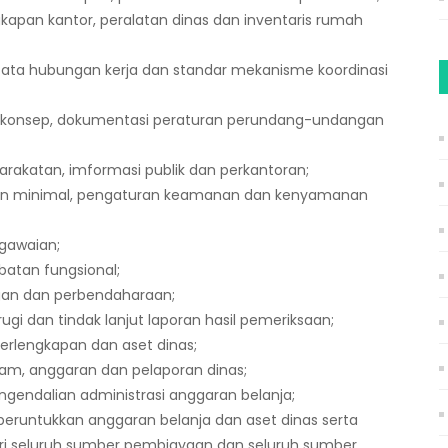
apan kantor, peralatan dinas dan inventaris rumah
ata hubungan kerja dan standar mekanisme koordinasi
konsep, dokumentasi peraturan perundang-undangan
akatan, imformasi publik dan perkantoran;
nan minimal, pengaturan keamanan dan kenyamanan
egawaian;
atan fungsional;
an dan perbendaharaan;
rugi dan tindak lanjut laporan hasil pemeriksaan;
erlengkapan dan aset dinas;
am, anggaran dan pelaporan dinas;
gendalian administrasi anggaran belanja;
eruntukkan anggaran belanja dan aset dinas serta
ri seluruh sumber pembiayaan dan seluruh sumber