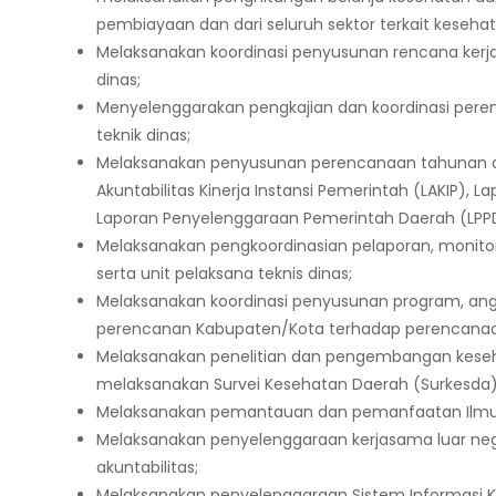
pembiayaan dan dari seluruh sektor terkait kesehata
Melaksanakan koordinasi penyusunan rencana kerja 
dinas;
Menyelenggarakan pengkajian dan koordinasi pere
teknik dinas;
Melaksanakan penyusunan perencanaan tahunan 
Akuntabilitas Kinerja Instansi Pemerintah (LAKIP)
Laporan Penyelenggaraan Pemerintah Daerah (LPPD
Melaksanakan pengkoordinasian pelaporan, monitor
serta unit pelaksana teknis dinas;
Melaksanakan koordinasi penyusunan program, angg
perencanan Kabupaten/Kota terhadap perencanaan 
Melaksanakan penelitian dan pengembangan keseh
melaksanakan Survei Kesehatan Daerah (Surkesda)
Melaksanakan pemantauan dan pemanfaatan Ilmu 
Melaksanakan penyelenggaraan kerjasama luar ne
akuntabilitas;
Melaksanakan penyelenggaraan Sistem Informasi 