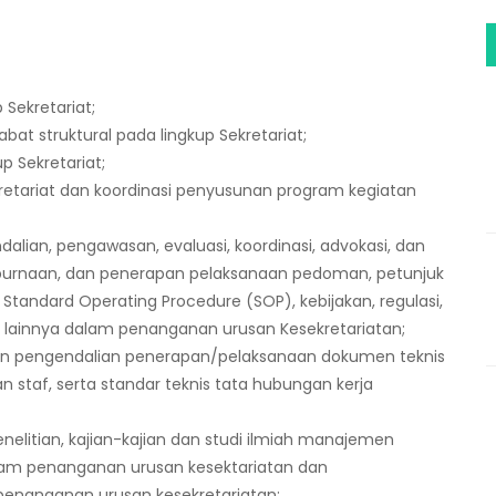
Sekretariat;
t struktural pada lingkup Sekretariat;
p Sekretariat;
etariat dan koordinasi penyusunan program kegiatan
alian, pengawasan, evaluasi, koordinasi, advokasi, dan
purnaan, dan penerapan pelaksanaan pedoman, petunjuk
, Standard Operating Procedure (SOP), kebijakan, regulasi,
n lainnya dalam penanganan urusan Kesekretariatan;
n pengendalian penerapan/pelaksanaan dokumen teknis
an staf, serta standar teknis tata hubungan kerja
elitian, kajian-kajian dan studi ilmiah manajemen
lam penanganan urusan kesektariatan dan
 penanganan urusan kesekretariatan;