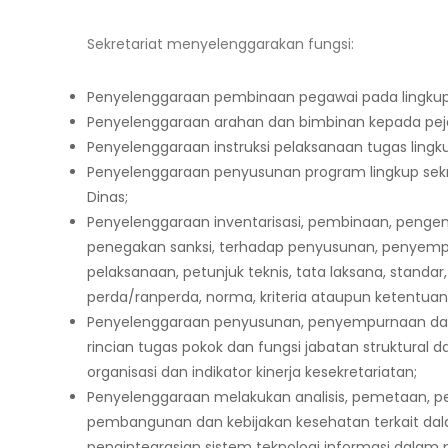
Sekretariat menyelenggarakan fungsi:
Penyelenggaraan pembinaan pegawai pada lingkup 
Penyelenggaraan arahan dan bimbinan kepada pejaba
Penyelenggaraan instruksi pelaksanaan tugas lingku
Penyelenggaraan penyusunan program lingkup sekr
Dinas;
Penyelenggaraan inventarisasi, pembinaan, pengend
penegakan sanksi, terhadap penyusunan, penyem
pelaksanaan, petunjuk teknis, tata laksana, standar
perda/ranperda, norma, kriteria ataupun ketentua
Penyelenggaraan penyusunan, penyempurnaan da
rincian tugas pokok dan fungsi jabatan struktural d
organisasi dan indikator kinerja kesekretariatan;
Penyelenggaraan melakukan analisis, pemetaan, pen
pembangunan dan kebijakan kesehatan terkait da
pengintegrasian sistem teknologi informasi dalam