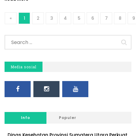
«
1
2
3
4
5
6
7
8
9
Media sosial
Info
Populer
Dinas Kesehatan Provinsi Sumatera Utara Perkuat