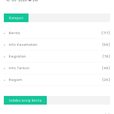
10-06-2026
218
Kategori
Berita
(717)
Info Kesehatan
(56)
Kegiatan
(78)
Info Terkini
(46)
Ragam
(26)
Indeks/arsip Berita