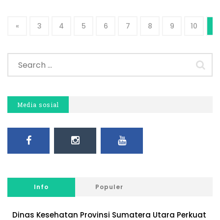
«
3
4
5
6
7
8
9
10
11
Media sosial
Info
Populer
Dinas Kesehatan Provinsi Sumatera Utara Perkuat