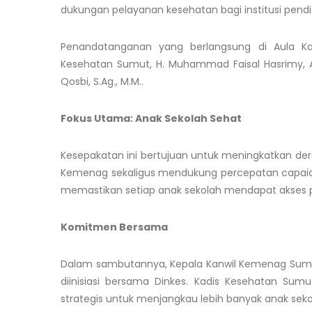
dukungan pelayanan kesehatan bagi institusi pen
Penandatanganan yang berlangsung di Aula Ka
Kesehatan Sumut, H. Muhammad Faisal Hasrimy, A
Qosbi, S.Ag., M.M..
Fokus Utama: Anak Sekolah Sehat
Kesepakatan ini bertujuan untuk meningkatkan dera
Kemenag sekaligus mendukung percepatan capaian
memastikan setiap anak sekolah mendapat akses p
Komitmen Bersama
Dalam sambutannya, Kepala Kanwil Kemenag Sumut 
diinisiasi bersama Dinkes. Kadis Kesehatan Su
strategis untuk menjangkau lebih banyak anak sek