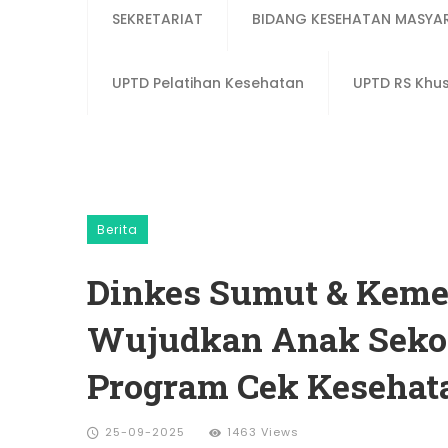
SEKRETARIAT
BIDANG KESEHATAN MASYA
UPTD Pelatihan Kesehatan
UPTD RS Khu
Berita
Dinkes Sumut & Kem
Wujudkan Anak Sekol
Program Cek Kesehata
25-09-2025
1463 Views