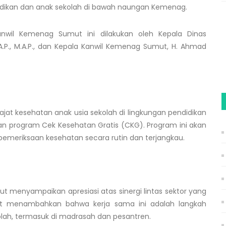
didikan dan anak sekolah di bawah naungan Kemenag.
nwil Kemenag Sumut ini dilakukan oleh Kepala Dinas
.P., M.A.P., dan Kepala Kanwil Kemenag Sumut, H. Ahmad
jat kesehatan anak usia sekolah di lingkungan pendidikan
 program Cek Kesehatan Gratis (CKG). Program ini akan
emeriksaan kesehatan secara rutin dan terjangkau.
menyampaikan apresiasi atas sinergi lintas sektor yang
mut menambahkan bahwa kerja sama ini adalah langkah
olah, termasuk di madrasah dan pesantren.