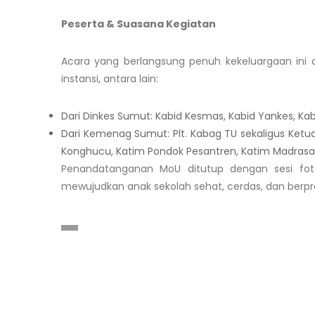
Peserta & Suasana Kegiatan
Acara yang berlangsung penuh kekeluargaan ini di
instansi, antara lain:
Dari Dinkes Sumut: Kabid Kesmas, Kabid Yankes, Kabi
Dari Kemenag Sumut: Plt. Kabag TU sekaligus Ketua P
Konghucu, Katim Pondok Pesantren, Katim Madras
Penandatanganan MoU ditutup dengan sesi fo
mewujudkan anak sekolah sehat, cerdas, dan berpre