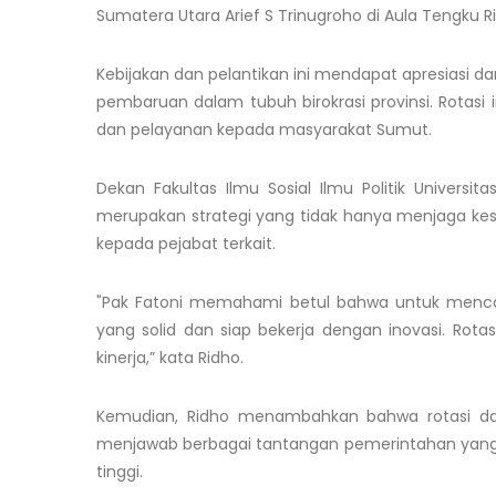
Sumatera Utara Arief S Trinugroho di Aula Tengku R
Kebijakan dan pelantikan ini mendapat apresiasi d
pembaruan dalam tubuh birokrasi provinsi. Rotas
dan pelayanan kepada masyarakat Sumut.
Dekan Fakultas Ilmu Sosial Ilmu Politik Universi
merupakan strategi yang tidak hanya menjaga ke
kepada pejabat terkait.
"Pak Fatoni memahami betul bahwa untuk menca
yang solid dan siap bekerja dengan inovasi. Rota
kinerja,” kata Ridho.
Kemudian, Ridho menambahkan bahwa rotasi dan
menjawab berbagai tantangan pemerintahan yang
tinggi.