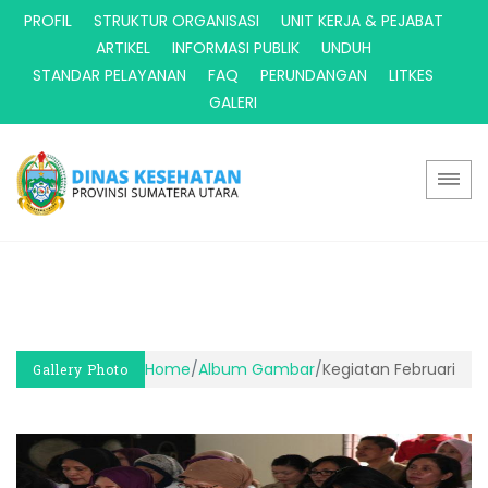
PROFIL
STRUKTUR ORGANISASI
UNIT KERJA & PEJABAT
ARTIKEL
INFORMASI PUBLIK
UNDUH
STANDAR PELAYANAN
FAQ
PERUNDANGAN
LITKES
GALERI
Home
/
Album Gambar
/
Kegiatan Februari
Gallery Photo